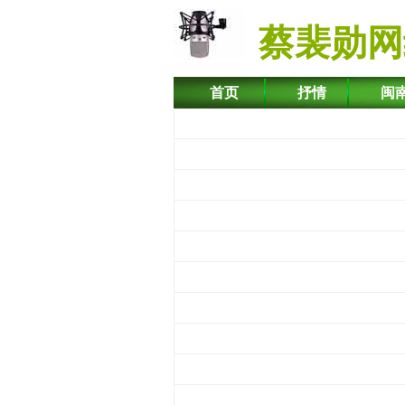
蔡裴勋网
首页
抒情
闽