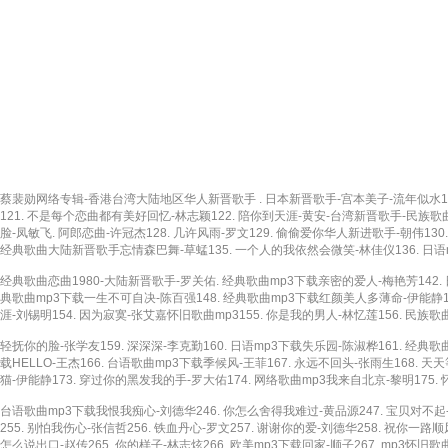
蔡裴勋网络专辑-香港台湾大陆地区华人新晋歌手 . 日本新晋歌手-宫本美子-流年似水116.
121. 不是每个恋曲都有美好回忆-林志颖122. 陪你到天涯-黄安-台湾新晋歌手-民族歌
脸-凤敏飞. 阿郎恋曲-许冠杰128. 几许风雨-罗文129. 偷偷爱你华人新进歌手-朝伟130
经典歌曲大陆新晋歌手忘情森巴舞-草蜢135. 一个人的我依然会微笑-林佳仪136. 日语m
经典歌曲恋曲1980-大陆新晋歌手-罗关佑. 经典歌曲mp3下载亲密的爱人-梅艳芳142. 日
典歌曲mp3下载一生不可自决-陈百强148. 经典歌曲mp3下载红颜美人多薄命-伊能静149
涯-刘锡明154. 因为寂寞-张艾嘉怀旧歌曲mp3155. 你是我的男人-林忆莲156. 民族
轻抚你的脸-张学友159. 深深深-李克勤160. 日语mp3下载失乐园-陈淑桦161. 经典
载HELLO-王杰166. 台语歌曲mp3下载季候风-王菲167. 永远不回头-张雨生168.
猫-伊能静173. 穿过你的黑发我的手-罗大佑174. 网络歌曲mp3我来自北京-黎明175. 
台语歌曲mp3下载我恨我痴心-刘德华246. 你怎么舍得我难过-黄品源247. 宝贝对不起-草蜢
255. 别怕我伤心-张信哲256. 铁血丹心-罗文257. 谢谢你的爱-刘德华258. 祝你一路
怎么说出口-赵传265. 你的样子-林志炫266. 欧美mp3下载回家-顺子267. mp3怀旧