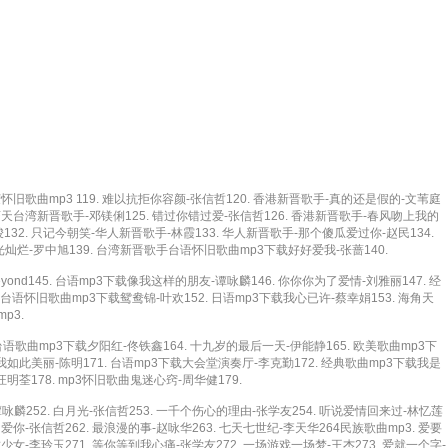
旧歌曲mp3 119. 难以抗拒你容颜-张信哲120. 香港新晋歌手-真的还是假的-文苇庭
问苍天台湾新晋歌手-邓镁俐125. 错过你错过爱-张信哲126. 香港新晋歌手-春风吻上我的
明骏132. 只记今朝笑-华人新晋歌手-林霞133. 华人新晋歌手-那个傻瓜爱过你-赵民134.
光灿烂-罗中旭139. 台湾新晋歌手台语怀旧歌曲mp3下载好好爱我-张蔷140.
ond145. 台语mp3下载像我这样的朋友-谭咏麟146. 你你你为了爱情-刘雅丽147. 经
台语怀旧歌曲mp3下载鸳鸯锦-叶欢152. 日语mp3下载我心已许-蔡幸娟153. 海角天
p3.
台语歌曲mp3下载夕阳红-佟铁鑫164. 十九岁的最后一天-伊能静165. 欧美歌曲mp3下
让我如此美丽-陈明171. 台语mp3下载大会堂演奏厅-李克勤172. 经典歌曲mp3下载我是
明荃178. mp3怀旧歌曲鬼迷心窍-周华健179.
谭咏麟252. 白月光-张信哲253. 一千个伤心的理由-张学友254. 听说爱情回来过-林忆莲
的爱你-张信哲262. 最浪漫的事-赵咏华263. 七天七世纪-李天华264民族歌曲mp3. 爱要
竺少女-李玲玉271. 等你等到我心痛-张学友272. 一场游戏一场梦-王杰273. 爱就一个字-