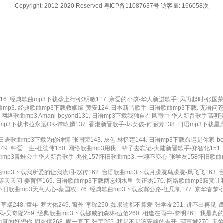
Copyright: 2012-2020 Reserved 粤ICP备11087637号 访客量: 166058次
 经典歌曲mp3下载垄上行-张明敏117. 亲爱的小孩-华人新进歌手. 风再起时-张国荣怀
曲mp3. 经典歌曲mp3下载救姻缘-黄安124. 日本新晋歌手-日语歌曲mp3下载. 无语
. 网络歌曲mp3 Amani-beyond131. 日语mp3下载我独自在风雨中-华人新晋歌手高
p3下载卡拉永远OK-谭咏麟137. 香港新晋歌手-坏女孩-何丽芳138. 日语mp3下载星
语歌曲mp3下载为你钟情-张国荣143. 灰色-林忆莲144. 日语mp3下载命运是你家-bey
. 钟爱一生-杜德伟150. 网络歌曲mp3用我一辈子去忘记-大陆新晋歌手-郑智化151. 
歌曲mp3青蛙公主华人新晋歌手-兆伦157怀旧歌曲mp3. 一颗不变心-张学友158怀旧歌曲m
歌曲mp3下载我所爱的让我流泪-赵传162. 台语歌曲mp3下载月朦胧鸟朦胧-凤飞飞163. 
 天天等天天问-姜育恒169. 日语歌曲mp3下载两忘烟水里-关正杰170. 网络歌曲mp3寂寞
怀旧歌曲mp3天意人心-蔡国权176. 经典歌曲mp3下载寂寞公路-伍思凯177. 京华春梦-汪
248. 童年-罗大佑249. 窗外-李琛250. 如果这都不算爱-张学友251. 讲不出再见-
顺风-吴奇隆259. 经典歌曲mp3下载挪威的森林-伍佰260. 相逢在雨中-黎明261. 我是真
歌曲真的好想你-周冰倩268. 雨一直下-张宇269. 我是不是该安静的走开 -郭富城270. 天