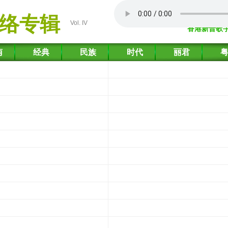
络专辑
Vol. IV
香港新晋歌
南
经典
民族
时代
丽君