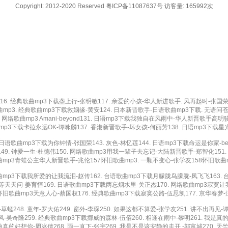
Copyright: 2012-2020 Reserved 粤ICP备11087637号 访客量: 165992次
 经典歌曲mp3下载垄上行-张明敏117. 亲爱的小孩-华人新进歌手. 风再起时-张国荣怀
曲mp3. 经典歌曲mp3下载救姻缘-黄安124. 日本新晋歌手-日语歌曲mp3下载. 无语
. 网络歌曲mp3 Amani-beyond131. 日语mp3下载我独自在风雨中-华人新晋歌手高
p3下载卡拉永远OK-谭咏麟137. 香港新晋歌手-坏女孩-何丽芳138. 日语mp3下载星
语歌曲mp3下载为你钟情-张国荣143. 灰色-林忆莲144. 日语mp3下载命运是你家-bey
. 钟爱一生-杜德伟150. 网络歌曲mp3用我一辈子去忘记-大陆新晋歌手-郑智化151. 
歌曲mp3青蛙公主华人新晋歌手-兆伦157怀旧歌曲mp3. 一颗不变心-张学友158怀旧歌曲m
歌曲mp3下载我所爱的让我流泪-赵传162. 台语歌曲mp3下载月朦胧鸟朦胧-凤飞飞163. 
 天天等天天问-姜育恒169. 日语歌曲mp3下载两忘烟水里-关正杰170. 网络歌曲mp3寂寞
怀旧歌曲mp3天意人心-蔡国权176. 经典歌曲mp3下载寂寞公路-伍思凯177. 京华春梦-汪
248. 童年-罗大佑249. 窗外-李琛250. 如果这都不算爱-张学友251. 讲不出再见-
顺风-吴奇隆259. 经典歌曲mp3下载挪威的森林-伍佰260. 相逢在雨中-黎明261. 我是真
歌曲真的好想你-周冰倩268. 雨一直下-张宇269. 我是不是该安静的走开 -郭富城270. 天