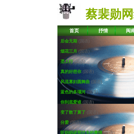
蔡裴勋网
首页
抒情
闽
后会无期
(国语)
烟花三月
(国语)
垄上行
(国语)
真的好想你
(国语)
风流寡妇圆舞曲
(国语)
蓝色的多瑙河
(国语)
你到底爱谁
(国语)
变了散了算了
(国语)
分爱
(国语)
听妈妈讲那过去的事情
(国语)