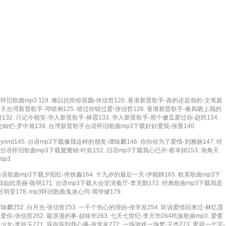
旧歌曲mp3 119. 难以抗拒你容颜-张信哲120. 香港新晋歌手-真的还是假的-文苇庭
问苍天台湾新晋歌手-邓镁俐125. 错过你错过爱-张信哲126. 香港新晋歌手-春风吻上我的
明骏132. 只记今朝笑-华人新晋歌手-林霞133. 华人新晋歌手-那个傻瓜爱过你-赵民134.
光灿烂-罗中旭139. 台湾新晋歌手台语怀旧歌曲mp3下载好好爱我-张蔷140.
ond145. 台语mp3下载像我这样的朋友-谭咏麟146. 你你你为了爱情-刘雅丽147. 经
台语怀旧歌曲mp3下载鸳鸯锦-叶欢152. 日语mp3下载我心已许-蔡幸娟153. 海角天
p3.
台语歌曲mp3下载夕阳红-佟铁鑫164. 十九岁的最后一天-伊能静165. 欧美歌曲mp3下
让我如此美丽-陈明171. 台语mp3下载大会堂演奏厅-李克勤172. 经典歌曲mp3下载我是
明荃178. mp3怀旧歌曲鬼迷心窍-周华健179.
谭咏麟252. 白月光-张信哲253. 一千个伤心的理由-张学友254. 听说爱情回来过-林忆莲
的爱你-张信哲262. 最浪漫的事-赵咏华263. 七天七世纪-李天华264民族歌曲mp3. 爱要
竺少女-李玲玉271. 等你等到我心痛-张学友272. 一场游戏一场梦-王杰273. 爱就一个字-