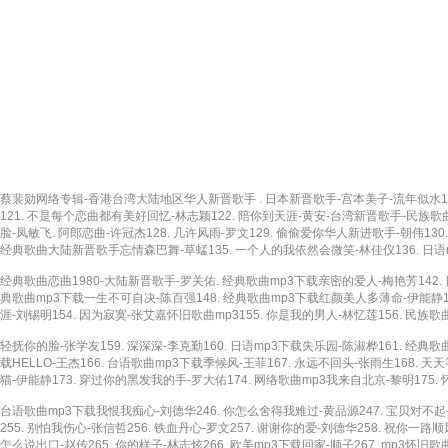
蔡裴勋网络专辑-香港台湾大陆地区华人新晋歌手 . 日本新晋歌手-宫本美子-流年似水116.
121. 不是每个恋曲都有美好回忆-林志颖122. 陪你到天涯-黄安-台湾新晋歌手-民族歌
脸-凤敏飞. 阿郎恋曲-许冠杰128. 几许风雨-罗文129. 偷偷爱你华人新进歌手-朝伟130
经典歌曲大陆新晋歌手忘情森巴舞-草蜢135. 一个人的我依然会微笑-林佳仪136. 日语m
经典歌曲恋曲1980-大陆新晋歌手-罗关佑. 经典歌曲mp3下载亲密的爱人-梅艳芳142. 日
典歌曲mp3下载一生不可自决-陈百强148. 经典歌曲mp3下载红颜美人多薄命-伊能静149
涯-刘锡明154. 因为寂寞-张艾嘉怀旧歌曲mp3155. 你是我的男人-林忆莲156. 民族
轻抚你的脸-张学友159. 深深深-李克勤160. 日语mp3下载失乐园-陈淑桦161. 经典
载HELLO-王杰166. 台语歌曲mp3下载季候风-王菲167. 永远不回头-张雨生168.
猫-伊能静173. 穿过你的黑发我的手-罗大佑174. 网络歌曲mp3我来自北京-黎明175. 
台语歌曲mp3下载我恨我痴心-刘德华246. 你怎么舍得我难过-黄品源247. 宝贝对不起-草蜢
255. 别怕我伤心-张信哲256. 铁血丹心-罗文257. 谢谢你的爱-刘德华258. 祝你一路
怎么说出口-赵传265. 你的样子-林志炫266. 欧美mp3下载回家-顺子267. mp3怀旧