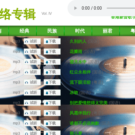
络专辑
Vol. IV
香港新晋歌
南
经典
民族
时代
丽君
久别的人
(国语)
mp3
试听
下载
花瓣雨
(国语)
mp3
试听
下载
望月水中
(国语)
mp3
试听
下载
红尘永相伴
(国语)
mp3
试听
下载
流下眼泪前
(粤语)
mp3
试听
下载
冰吻
(国语)
mp3
试听
下载
别把爱情想得太完美
(国语)
mp3
试听
下载
风霜伴我行
(粤语)
mp3
试听
下载
谁都不必说抱歉
(国语)
mp3
试听
下载
那么爱
(国语)
mp3
试听
下载